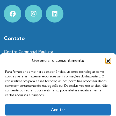
Contato
Centro Comercial Paulista
Avenida Brigadeiro Luís Antônio, 2050 – 13º andar –
Gerenciar o consentimento
Bela Vista,
São Paulo – SP, 01318-002
Para fornecer as melhores experiências, usamos tecnologias como
cookies para armazenar e/ou acessar informações do dispositivo. O
consentimento para essas tecnologias nos permitirá processar dados
contato@trioxp.com.br
como comportamento de navegação ou IDs exclusivos neste site. Não
consentir ou retirar o consentimento pode afetar negativamente
11 99225 7805
certos recursos e funções.
Política de Privacidade
Aceitar