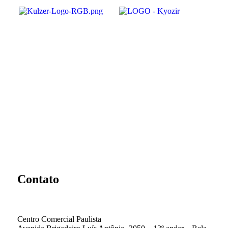
Contato
Centro Comercial Paulista