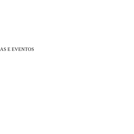
IRAS E EVENTOS