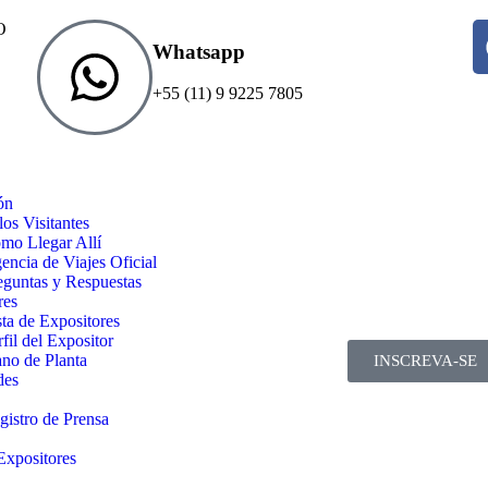
O
Whatsapp
+55 (11) 9 9225 7805
ón
 los Visitantes
mo Llegar Allí
encia de Viajes Oficial
eguntas y Respuestas
res
sta de Expositores
rfil del Expositor
ano de Planta
INSCREVA-SE
des
gistro de Prensa
Expositores