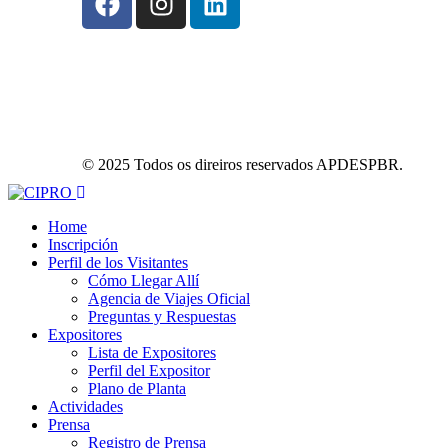
© 2025 Todos os direiros reservados APDESPBR.
Home
Inscripción
Perfil de los Visitantes
Cómo Llegar Allí
Agencia de Viajes Oficial
Preguntas y Respuestas
Expositores
Lista de Expositores
Perfil del Expositor
Plano de Planta
Actividades
Prensa
Registro de Prensa