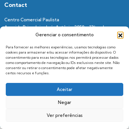
Contact
Centro Comercial Paulista
Avenida Brigadeiro Luís Antônio, 2050 – 13º andar –
Gerenciar o consentimento
Bela Vista,
São Paulo – SP, 01318-002
Para fornecer as melhores experiências, usamos tecnologias como
cookies para armazenar e/ou acessar informações do dispositivo. O
contato@trioxp.com.br
consentimento para essas tecnologias nos permitirá processar dados
como comportamento de navegação ou IDs exclusivos neste site. Não
11 99225 7805
consentir ou retirar o consentimento pode afetar negativamente
certos recursos e funções.
Privacy Policy
Aceitar
Negar
© 2025 All rights reserved to APDESPBR.
Ver preferências
Developed by TRIOXP FEIRAS E EVENTOS